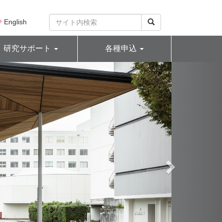
English
研究サポート
各種申込
N
e
x
t