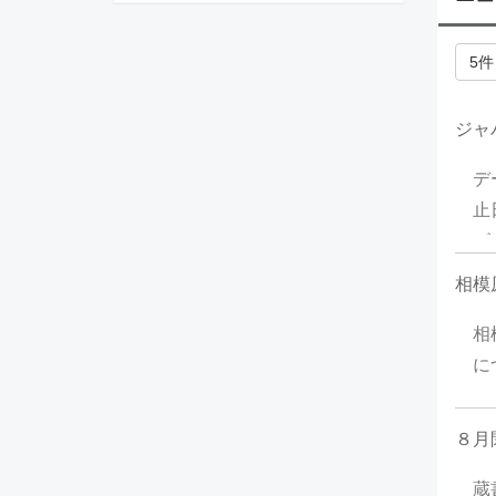
5
ジャ
デ
止
ビ
停
相模原
に
時
相
に
（
閉
８月
来
蔵