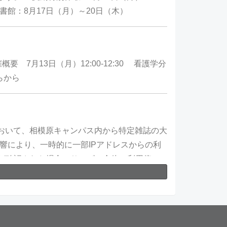
書館：8月17日（月）～20日（木）
要 7月13日（月）12:00-12:30 看護学分
ちらから
において、相模原キャンパス内から特定雑誌の大
響により、一時的に一部IPアドレスからの利
が確認された場合、サービス全体の利用停止
十分ご注意ください。 ■メディカルオンライ
収集を目的として、連続的または断続的に大量
たる利用の例≫ ・同一利用者が、1日または
ウンロードし、計300件取得する。 ・同一