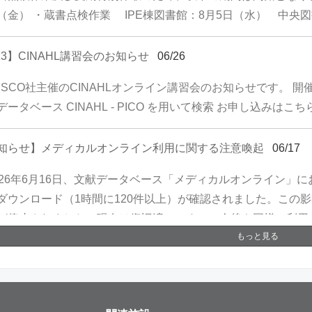
（金） ・蔵書点検作業 IPE棟図書館：8月5日（水） 中央図
/13】CINAHL講習会のお知らせ
06/26
BSCO社主催のCINAHLオンライン講習会のお知らせです。 開催概
データベース CINAHL - PICO を用いて検索 お申し込みはこ
知らせ】メディカルオンライン利用に関する注意喚起
06/17
026年6月16日、文献データベース「メディカルオンライン」
ダウンロード（1時間に120件以上）が確認されました。この影
が停止されました（現在は復旧済みです）。今後も同様の利用
もっと見る
つながる可能性があります。ご利用にあたっては、下記の点に
ご利用時の注意 同一利用者が、特定雑誌に掲載された文献の
ダウンロードする行為は禁止されています。 ≪禁止事項にあ
日にわたり、A誌の文献を創刊号から最新号まで まとめてダ