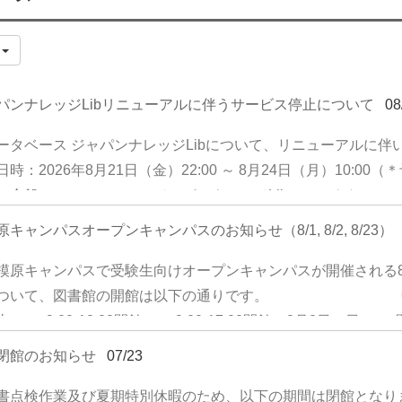
件
パンナレッジLibリニューアルに伴うサービス停止について
08
ータベース ジャパンナレッジLibについて、リニューアルに伴
日時：2026年8月21日（金）22:00 ～ 8月24日（月）10:
ス全般 （ジャパンナレッジLib、セレクトコンテンツ、
止いたします ＊作業の進捗状況により、サービス再開時刻は
キャンパスオープンキャンパスのお知らせ（8/1, 8/2, 8/23）
DNSの切り替えを実施するため、お客様の環境によってはブ
間がかかる場合がございます。 ご不便をおかけしますが、ご
模原キャンパスで受験生向けオープンキャンパスが開催される8月
ついて、図書館の開館は以下の通りです。 中央
土） 9:00-12:00開館 9:00-17:00開館 
館 閉館 なお、オープンキャンパス開催に伴い、中央図書
閉館のお知らせ
07/23
場者向けに館内の自由見学を実施します。 利用者の皆さまに
書点検作業及び夏期特別休暇のため、以下の期間は閉館となります