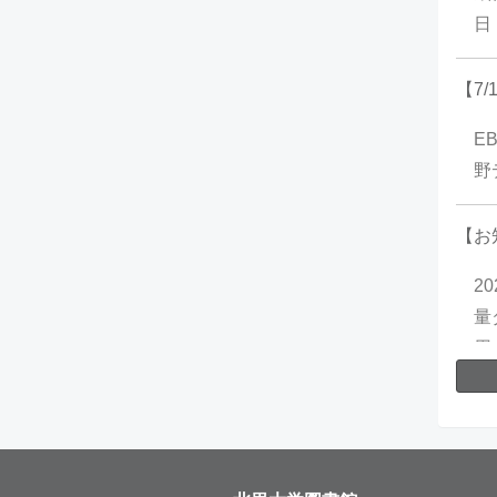
日
【7
E
野
【お
2
量
用
に
ン
に
数