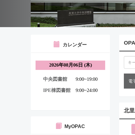
OP
カレンダー
電
北里
MyOPAC