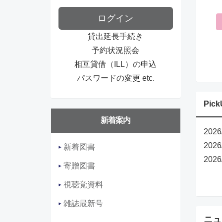
ログイン
貸出延長手続き
予約状況照会
相互貸借（ILL）の申込
パスワードの変更 etc.
Pick
新着案内
2026
2026
新着図書
20
寄贈図書
視聴覚資料
雑誌最新号
ニュ