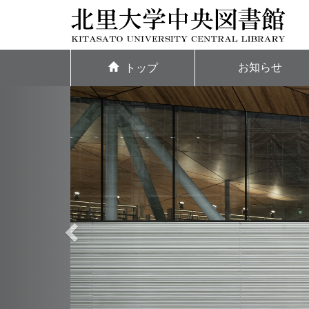
お知らせ
トップ
P
r
e
v
i
o
u
s