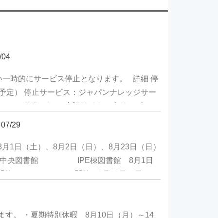
/04
い一時的にサービス停止となります。 詳細 停
00（＊予定） 停止サービス：ジャパンナレッジサー
JKBooks） 上記サイトの全サービスが
多少前後する場合がございます。＊作業終了後
07/29
ラウザ上にジャパンナレッジが表示されるまで
了承のほどお願いいたします。
1日（土）、8月2日（日）、8月23日（日）
図書館 IPE棟図書館 8月1日
8月2日（日） 閉館 閉館 8月23日（日）
館は3日間とも10:00～16:00の間、
はご理解とご協力をお願いいたします。
。 ・夏期特別休暇 8月10日（月）～14