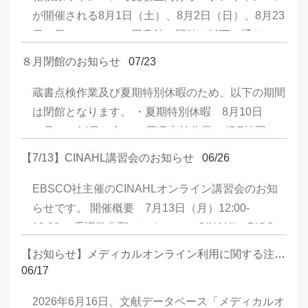
が開催される8月1日（土）、8月2日（日）、8月23
の進捗状況により、サービス再開時刻は多少前後す
日（日）について、図書館の開館は以下の通りで
る場合がございます。＊作業終了後にDNSの切り
す。 中央図書館 IPE
替えを実施するため、お客様の環境によってはブラ
８月閉館のお知らせ
07/23
棟図書館 8月1日（土） 9:00-12:00開館
ウザ上にジャパンナレッジが表示されるまで時間が
9:00-17:00開館 8月2日（日） 閉
蔵書点検作業及び夏期特別休暇のため、以下の期間
かかる場合がございます。 ご不便をおかけします
館 閉館 8月23日（日） 閉
は閉館となります。 ・夏期特別休暇 8月10日
が、ご了承のほどお願いいたします。
館 閉館 なお、オープンキャンパ
（月）～14日（金） ・蔵書点検作業 IPE棟図書
ス開催に伴い、中央図書館は3日間とも10:00～
館：8月5日（水） 中央図書館：8月17日（月）～
【7/13】CINAHL講習会のお知らせ
06/26
16:00の間、来場者向けに館内の自由見学を実施し
20日（木）
ます。 利用者の皆さまにはご理解とご協力をお願
EBSCO社主催のCINAHLオンライン講習会のお知
いいたします。
らせです。 開催概要 7月13日（月）12:00-
12:30 看護学分野データベース CINAHL - PICO
を用いて検索 お申し込みはこちらから
【お知らせ】メディカルオンライン利用に関する注意喚起
06/17
2026年6月16日、文献データベース「メディカルオ