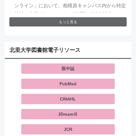
ンライン」において、相模原キャンパス内から特定
雑誌の大量ダウンロード（1時間に120件以上）が
もっと見る
確認されました。この影響により、一時的に一部IP
アドレスからの利用が停止されました（現在は復旧
済みです）。今後も同様の利用が確認された場合、
サービス全体の利用停止につながる可能性がありま
北里大学図書館電子リソース
す。ご利用にあたっては、下記の点に十分ご注意く
ださい。 ■メディカルオンラインご利用時の注意
医中誌
同一利用者が、特定雑誌に掲載された文献の収集を
目的として、連続的または断続的に大量にダウンロ
PubMed
ードする行為は禁止されています。 ≪禁止事項に
あたる利用の例≫ ・同一利用者が、1日または数
CINAHL
日にわたり、A誌の文献を創刊号から最新号ま
JDreamⅢ
で まとめてダウンロードし、計300件取得す
る。 ・同一利用者が、A誌の文献を毎号分ダウン
JCR
ロードし、それを数か月にわたり繰り返し、 結