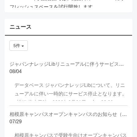
フレッシュスペースを試行開放します。
ニュース
5件
ジャパンナレッジLibリニューアルに伴うサービス停止について
08/04
データベース ジャパンナレッジLibについて、リニ
ューアルに伴い一時的にサービス停止となります。
詳細 停止日時：2026年8月21日（金）22:00 ～ 8
月24日（月）10:00（＊予定） 停止サービス：ジャ
相模原キャンパスオープンキャンパスのお知らせ（8/1, 8/2, 8/23）
パンナレッジサービス全般 （ジャパ
07/29
ンナレッジLib、セレクトコンテンツ、JKBooks）
相模原キャンパスで受験生向けオープンキャンパス
上記サイトの全サービスが停止いたします ＊作業