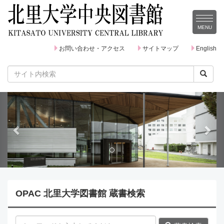
MENU
MENU
お問い合わせ・アクセス
サイトマップ
English
P
N
r
e
e
x
v
t
i
o
OPAC 北里大学図書館 蔵書検索
u