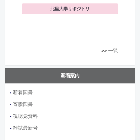
果として計300件取得する。 ≪禁止事項にあたらな
北里大学リポジトリ
い利用の例≫ ・複数の利用者が、それぞれA誌の
文献を数件ずつダウンロードし、 結果として合
計300件となった場合 ・講習会等において、複数
の利用者（例：100人）が同一文献をそれぞれダウ
ン...
>>
一覧
新着案内
新着図書
寄贈図書
視聴覚資料
雑誌最新号