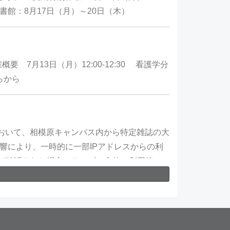
書館：8月17日（月）～20日（木）
要 7月13日（月）12:00-12:30 看護学分
ちらから
において、相模原キャンパス内から特定雑誌の大
響により、一時的に一部IPアドレスからの利
が確認された場合、サービス全体の利用停止
十分ご注意ください。 ■メディカルオンライ
収集を目的として、連続的または断続的に大量
たる利用の例≫ ・同一利用者が、1日または
ウンロードし、計300件取得する。 ・同一