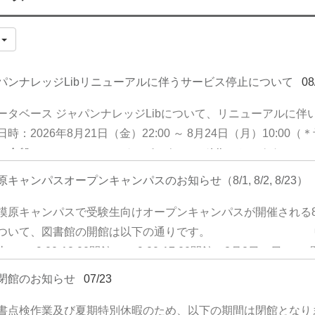
件
パンナレッジLibリニューアルに伴うサービス停止について
08
ータベース ジャパンナレッジLibについて、リニューアルに伴
日時：2026年8月21日（金）22:00 ～ 8月24日（月）10:
ス全般 （ジャパンナレッジLib、セレクトコンテンツ、
止いたします ＊作業の進捗状況により、サービス再開時刻は
キャンパスオープンキャンパスのお知らせ（8/1, 8/2, 8/23）
DNSの切り替えを実施するため、お客様の環境によってはブ
間がかかる場合がございます。 ご不便をおかけしますが、ご
模原キャンパスで受験生向けオープンキャンパスが開催される8月
ついて、図書館の開館は以下の通りです。 中央
土） 9:00-12:00開館 9:00-17:00開館 
館 閉館 なお、オープンキャンパス開催に伴い、中央図書
閉館のお知らせ
07/23
場者向けに館内の自由見学を実施します。 利用者の皆さまに
書点検作業及び夏期特別休暇のため、以下の期間は閉館となります