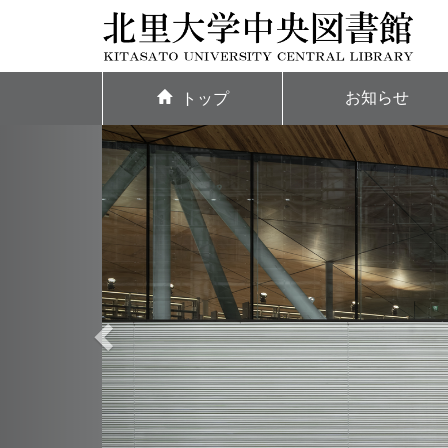
お知らせ
トップ
P
r
e
v
i
o
u
s