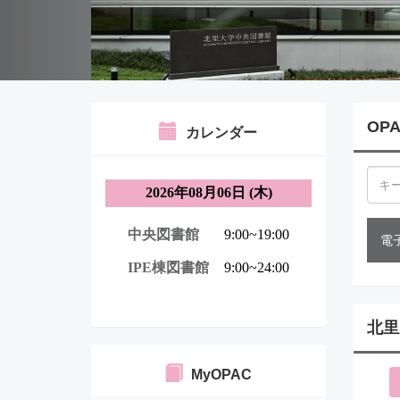
OP
カレンダー
電
北里
MyOPAC