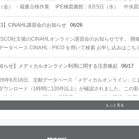
（金） ・蔵書点検作業 IPE棟図書館：8月5日（水） 中央図
/13】CINAHL講習会のお知らせ
06/26
BSCO社主催のCINAHLオンライン講習会のお知らせです。 開催概
データベース CINAHL - PICO を用いて検索 お申し込みはこ
知らせ】メディカルオンライン利用に関する注意喚起
06/17
026年6月16日、文献データベース「メディカルオンライン」
ダウンロード（1時間に120件以上）が確認されました。この影
が停止されました（現在は復旧済みです）。今後も同様の利用
もっと見る
つながる可能性があります。ご利用にあたっては、下記の点に
ご利用時の注意 同一利用者が、特定雑誌に掲載された文献の
ダウンロードする行為は禁止されています。 ≪禁止事項にあ
日にわたり、A誌の文献を創刊号から最新号まで まとめてダ