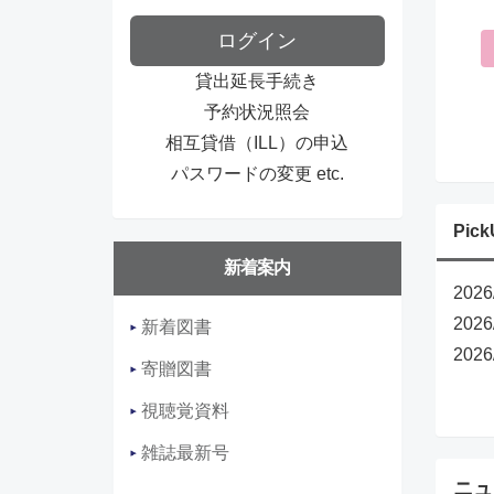
ログイン
貸出延長手続き
予約状況照会
相互貸借（ILL）の申込
パスワードの変更 etc.
Pick
新着案内
2026
2026
新着図書
20
寄贈図書
視聴覚資料
雑誌最新号
ニュ