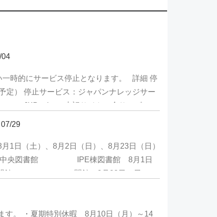
/04
い一時的にサービス停止となります。 詳細 停
00（＊予定） 停止サービス：ジャパンナレッジサー
JKBooks） 上記サイトの全サービスが
多少前後する場合がございます。＊作業終了後
07/29
ラウザ上にジャパンナレッジが表示されるまで
了承のほどお願いいたします。
1日（土）、8月2日（日）、8月23日（日）
図書館 IPE棟図書館 8月1日
8月2日（日） 閉館 閉館 8月23日（日）
館は3日間とも10:00～16:00の間、
はご理解とご協力をお願いいたします。
。 ・夏期特別休暇 8月10日（月）～14