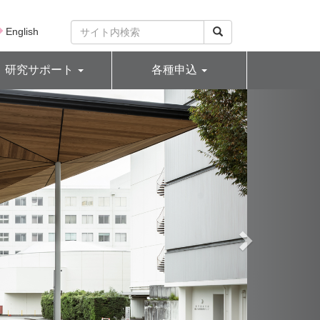
English
研究サポート
各種申込
N
e
x
t