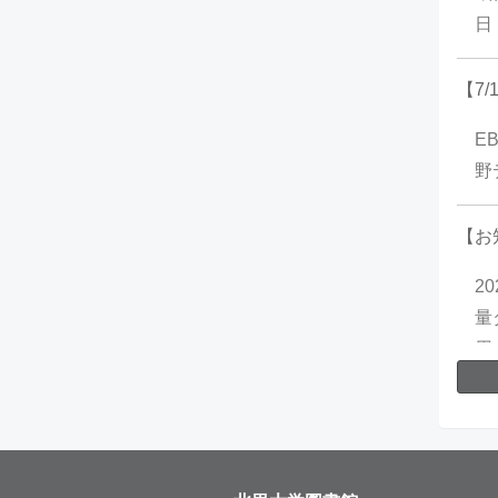
日
【7
E
野
【お
2
量
用
に
ン
に
数