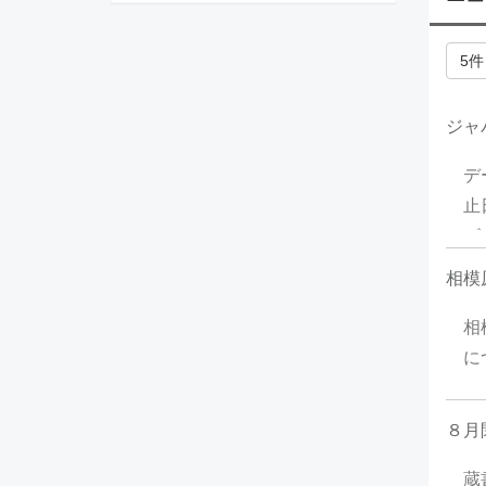
5
ジャ
デ
止
ビ
停
相模原
に
時
相
に
（
閉
８月
来
蔵